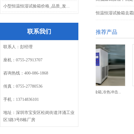
小型恒温恒湿试验箱价格_品质_发...
恒温恒湿试验箱去霜问
联系我们
推荐产品
联系人：彭经理
座机：
0755-27913707
咨询热线：
400-086-1868
传真：
0755-27780536
恒湿试验箱,试验箱,恒...
三箱式冷热冲击试验箱,冷热冲击...
手机：
13714836101
地址：深圳市宝安区松岗街道洋涌工业
区
3
路
3
号
B
栋厂房