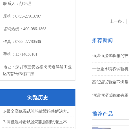
联系人：彭经理
座机：
0755-27913707
上一条：
咨询热线：
400-086-1868
推荐新闻
传真：
0755-27780536
手机：
13714836101
恒温恒湿试验箱的技
地址：深圳市宝安区松岗街道洋涌工业
一台盐水喷雾试验机需
区
3
路
3
号
B
栋厂房
高低温试验箱不满足
恒温恒湿试验箱去霜
浏览历史
1-最全高低温试验箱故障维修解决方...
推荐产品
2-高低温冲击试验箱数据测试老是不...