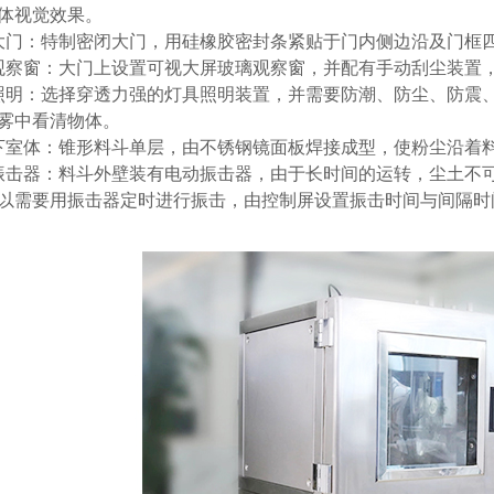
体视觉效果。
大门：特制密闭大门，用硅橡胶密封条紧贴于门内侧边沿及门框
观察窗：大门上设置可视大屏玻璃观察窗，并配有手动刮尘装置
照明：选择穿透力强的灯具照明装置，并需要防潮、防尘、防震、防
雾中看清物体。
下室体：锥形料斗单层，由不锈钢镜面板焊接成型，使粉尘沿着
振击器：料斗外壁装有电动振击器，由于长时间的运转，尘土不
以需要用振击器定时进行振击，由控制屏设置振击时间与间隔时