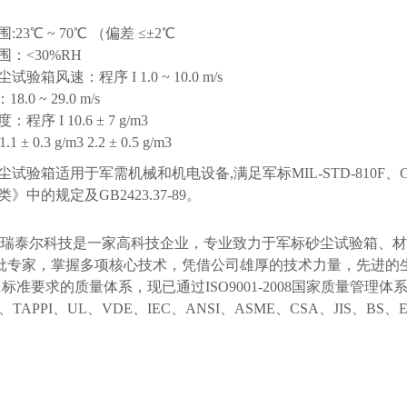
:23℃ ~ 70℃ （偏差 ≤±2℃
围：<30%RH
试验箱风速：程序 I 1.0 ~ 10.0 m/s
18.0 ~ 29.0 m/s
程序 I 10.6 ± 7 g/m3
.1 ± 0.3 g/m3 2.2 ± 0.5 g/m3
试验箱适用于军需机械和机电设备,满足军标MIL-STD-810F、GJB15
》中的规定及GB2423.37-89。
瑞泰尔科技是一家高科技企业，专业致力于军标砂尘试验箱、材
批专家，掌握多项核心技术，凭借公司雄厚的技术力量，先进的
001标准要求的质量体系，现已通过ISO9001-2008国家质量
C、TAPPI、UL、VDE、IEC、ANSI、ASME、CSA、JIS、B