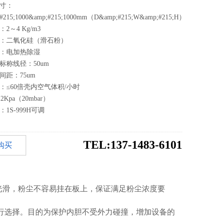
尺寸：
;#215;1000&amp;#215;1000mm（D&amp;#215;W&amp;#215;H）
2～4 Kg/m3
尘：二氧化硅（滑石粉）
湿：电加热除湿
标称线径：50um
间距：75um
度：≤60倍壳内空气体积/小时
2Kpa（20mbar）
：1S-999H可调
TEL:137-1483-6101
购买
光滑，粉尘不容易挂在板上，保证满足粉尘浓度要
自行选择。目的为保护内胆不受外力碰撞，增加设备的