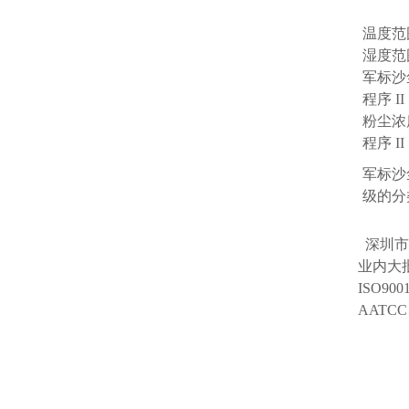
温度范围
湿度范
军标沙尘
程序 II：
粉尘浓度：
程序 II 1
军标沙尘
级的分类
深圳市
业内大
ISO9
AATC