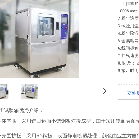
1.工作室
1000&amp
2.粉尘浓度：
3.试验用
4.粉尘除
5.金属筛网
6.线间标称
7.抽气速
8.压 差： ≤
9.振击时间
立即
尘试验箱优势介绍：
室体内胆：采用进口镜面不锈钢板焊接成型，由于采用镜面表面
外壳围护板：采用A3钢板，表面静电喷塑处理，颜色由业主方