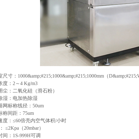
尺寸：1000&amp;#215;1000&amp;#215;1000mm（D&amp;#215;
浓度：2～4 Kg/m3
验用尘：二氧化硅（滑石粉）
尘除湿：电加热除湿
属筛网标称线径：50um
标称间距：75um
气速度：≤60倍壳内空气体积/小时
： ≤2Kpa（20mbar）
时间：1S-999H可调