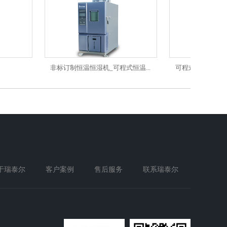
非标订制恒温恒湿机_可程式恒温...
可程式恒温恒湿试验箱,试验
于瑞泰尔
客户案例
售后服务
联系瑞泰尔