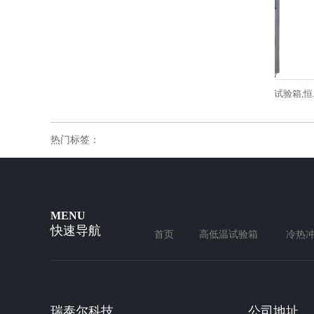
订制恒温恒湿机_可程式恒温...
可程式恒温恒湿试验箱,试验箱,恒...
热门标签：
MENU
快速导航
首页
高低温试验箱
冷热
瑞泰尔科技
公司地址