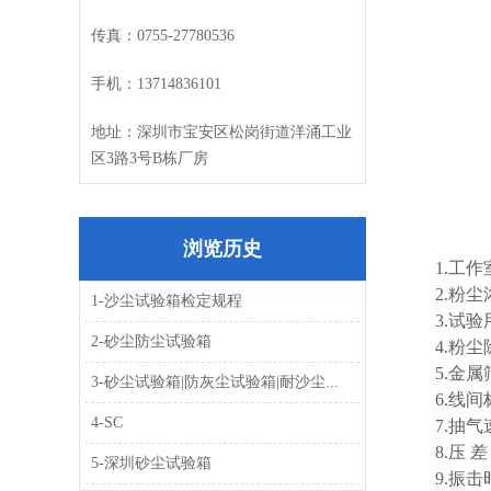
传真：
0755-27780536
手机：
13714836101
地址：深圳市宝安区松岗街道洋涌工业
区
3
路
3
号
B
栋厂房
浏览历史
1.工作室
2.粉尘
1-沙尘试验箱检定规程
3.试
2-砂尘防尘试验箱
4.粉
5.金
3-砂尘试验箱|防灰尘试验箱|耐沙尘...
6.线间
4-SC
7.抽
8.压 差
5-深圳砂尘试验箱
9.振击