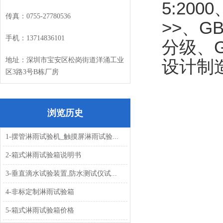
5:200
传真：
0755-27780536
>>、G
手机：
13714836101
分级、G
地址：深圳市宝安区松岗街道洋涌工业
设计制
区
3
路
3
号
B
栋厂房
浏览历史
1-摆管淋雨试验机_触摸屏淋雨试验...
2-箱式淋雨试验箱说明书
3-垂直滴水试验装置,防水测试仪试...
4-非标定制淋雨试验箱
5-箱式淋雨试验箱价格